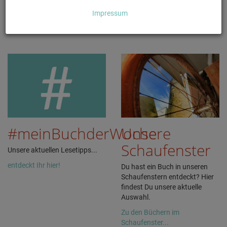
Die Begeisterung sieht man uns an: Mit einem Buch in der Hand
strahlen wir und freuen uns darauf, Euch damit anzustecken.
Impressum
Lernt uns kennen...
#meinBuchderWoche
Unsere
Schaufenster
Unsere aktuellen Lesetipps...
entdeckt Ihr hier!
Du hast ein Buch in unseren
Schaufenstern entdeckt? Hier
findest Du unsere aktuelle
Auswahl.
Zu den Büchern im
Schaufenster...