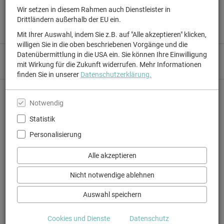
Wir setzen in diesem Rahmen auch Dienstleister in
Für alle, die noch nie bei uns waren: Gunzenhausen liegt im Herzen
Drittländern außerhalb der EU ein.
Altmühlfrankens und des Fränkischen Seenlandes. Lernt uns
kennen...
Mit Ihrer Auswahl, indem Sie z.B. auf "Alle akzeptieren" klicken,
willigen Sie in die oben beschriebenen Vorgänge und die
Datenübermittlung in die USA ein. Sie können Ihre Einwilligung
Mehr Informationen und Lesetipps gibt`s auf Instagram, Facebook
mit Wirkung für die Zukunft widerrufen. Mehr Informationen
und in unserem Newsletter. Folgt uns...
finden Sie in unserer
Datenschutzerklärung.
Wir lieben Bücher und teilen unsere Begeisterung gerne: Komm
vorbei und lass Dich persönlich beraten! Kontakt & Öffnungszeiten
Notwendig
Statistik
Personalisierung
Alle akzeptieren
Nicht notwendige ablehnen
Auswahl speichern
Das sind wir!
Cookies und Dienste
Datenschutz