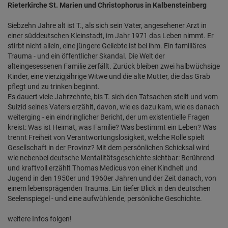
Rieterkirche St. Marien und Christophorus in Kalbensteinberg
Siebzehn Jahre alt ist T., als sich sein Vater, angesehener Arzt in
einer süddeutschen Kleinstadt, im Jahr 1971 das Leben nimmt. Er
stirbt nicht allein, eine jüngere Geliebte ist bei ihm. Ein familiäres
Trauma - und ein öffentlicher Skandal. Die Welt der
alteingesessenen Familie zerfällt. Zurück bleiben zwei halbwüchsige
Kinder, eine vierzigjährige Witwe und die alte Mutter, die das Grab
pflegt und zu trinken beginnt.
Es dauert viele Jahrzehnte, bis T. sich den Tatsachen stellt und vom
Suizid seines Vaters erzählt, davon, wie es dazu kam, wie es danach
weiterging - ein eindringlicher Bericht, der um existentielle Fragen
kreist: Was ist Heimat, was Familie? Was bestimmt ein Leben? Was
trennt Freiheit von Verantwortungslosigkeit, welche Rolle spielt
Gesellschaft in der Provinz? Mit dem persönlichen Schicksal wird
wie nebenbei deutsche Mentalitätsgeschichte sichtbar: Berührend
und kraftvoll erzählt Thomas Medicus von einer Kindheit und
Jugend in den 1950er und 1960er Jahren und der Zeit danach, von
einem lebensprägenden Trauma. Ein tiefer Blick in den deutschen
Seelenspiegel - und eine aufwühlende, persönliche Geschichte.
weitere Infos folgen!