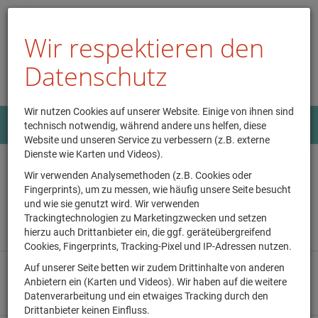
Wir respektieren den
Datenschutz
Wir nutzen Cookies auf unserer Website. Einige von ihnen sind
Menü
technisch notwendig, während andere uns helfen, diese
0
Website und unseren Service zu verbessern (z.B. externe
Dienste wie Karten und Videos).
Wie schön, dass Du da bist - in
Wir verwenden Analysemethoden (z.B. Cookies oder
Fingerprints), um zu messen, wie häufig unsere Seite besucht
der Buchhandlung am
und wie sie genutzt wird. Wir verwenden
Trackingtechnologien zu Marketingzwecken und setzen
Färberturm in Gunzenhausen!
hierzu auch Drittanbieter ein, die ggf. geräteübergreifend
Cookies, Fingerprints, Tracking-Pixel und IP-Adressen nutzen.
Auf unserer Seite betten wir zudem Drittinhalte von anderen
Online stöbern, bestellen und am nächsten Tag in der
Anbietern ein (Karten und Videos). Wir haben auf die weitere
Buchhandlung abholen? Oder versandkostenfrei nach Hause liefern
Datenverarbeitung und ein etwaiges Tracking durch den
lassen? So geht's...
Drittanbieter keinen Einfluss.