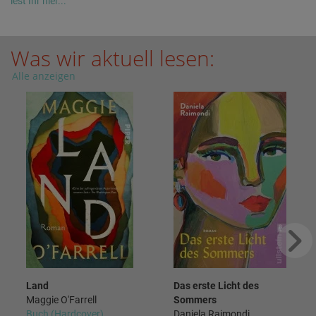
lest Ihr hier...
Was wir aktuell lesen:
Alle anzeigen
Land
Das erste Licht des
Maggie O'Farrell
Sommers
Buch (Hardcover)
Daniela Raimondi